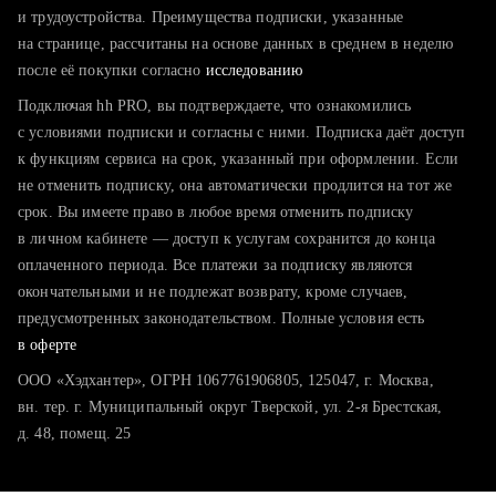
тратите много времени на поиск и вручную поднимаете
и трудоустройства. Преимущества подписки, указанные
резюме
на странице, рассчитаны на основе данных в среднем в неделю
после её покупки согласно
хотите сравнить себя с конкурентами и оценить шансы
исследованию
Подключая hh PRO, вы подтверждаете, что ознакомились
с условиями подписки и согласны с ними. Подписка даёт доступ
к функциям сервиса на срок, указанный при оформлении. Если
не отменить подписку, она автоматически продлится на тот же
срок. Вы имеете право в любое время отменить подписку
в личном кабинете — доступ к услугам сохранится до конца
оплаченного периода. Все платежи за подписку являются
окончательными и не подлежат возврату, кроме случаев,
предусмотренных законодательством. Полные условия есть
в оферте
ООО «Хэдхантер», ОГРН 1067761906805, 125047, г. Москва,
вн. тер. г. Муниципальный округ Тверской, ул. 2-я Брестская,
д. 48, помещ. 25