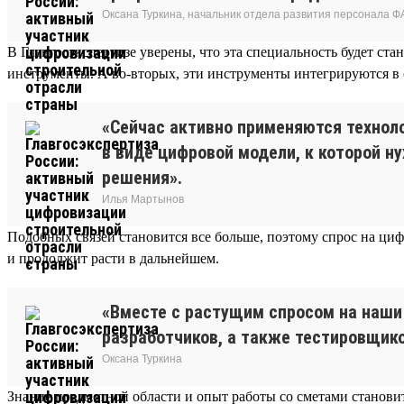
Оксана Туркина, начальник отдела развития персонала Ф
В Главгосэкспертизе уверены, что эта специальность будет ст
инструменты. А во-вторых, эти инструменты интегрируются в
«Сейчас активно применяются технол
в виде цифровой модели, к которой н
решения».
Илья Мартынов
Подобных связей становится все больше, поэтому спрос на циф
и продолжит расти в дальнейшем.
«Вместе с растущим спросом на наши 
разработчиков, а также тестировщик
Оксана Туркина
Знание предметной области и опыт работы со сметами станови