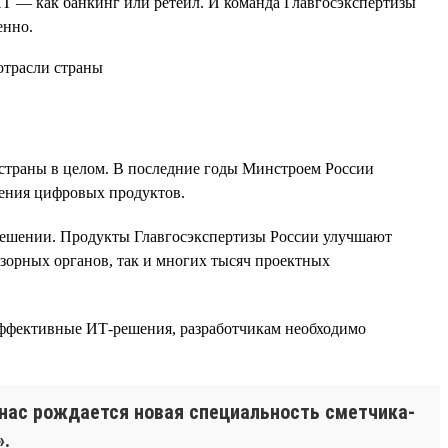
ИТ — как банкинг или ретейл. И команда Главгосэкспертизы
енно.
е страны в целом. В последние годы Минстроем России
рения цифровых продуктов.
 решении. Продукты Главгосэкспертизы России улучшают
дзорных органов, так и многих тысяч проектных
ь эффективные ИТ-решения, разработчикам необходимо
 нас рождается новая специальность сметчика-
».