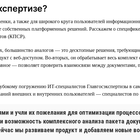
кспертизе?
енки, а также для широкого круга пользователей информационны
ве собственных платформенных решений. Расскажем о специфике
тов (КПСР).
ых, большинство аналогов — это десктопные решения, требующи
кт с веб-доступом. Во-вторых, он обрабатывает весь комплект
лавное — позволяет проверить взаимосвязи между документами, 
лубокому погружению ИТ-специалистов Главгосэкспертизы в са
еланий внешних и внутренних пользователей — специалистов по
ями и учли их пожелания для оптимизации процесс
ли возможность комплексного анализа пакета доку
йчас мы развиваем продукт и добавляем новые во