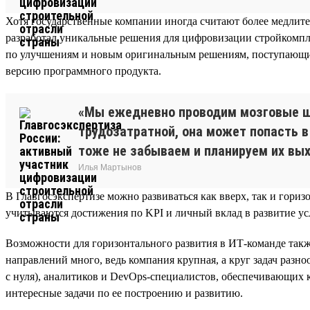
Хотя государственные компании иногда считают более медлите
разработал уникальные решения для цифровизации стройкомпле
по улучшениям и новым оригинальным решениям, поступающим 
версию программного продукта.
«Мы ежедневно проводим мозговые ш
трудозатратной, она может попасть в
тоже не забываем и планируем их вы
Илья Мартынов
В Главгосэкспертизе можно развиваться как вверх, так и гор
учитываются достижения по KPI и личный вклад в развитие ус
Возможности для горизонтального развития в ИТ-команде такж
направлений много, ведь компания крупная, а круг задач разн
с нуля), аналитиков и DevOps-специалистов, обеспечивающих
интересные задачи по ее построению и развитию.