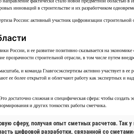
то направление фактически стало новой предметной областью в 
фровых инноваций в строительстве и их разработчиком одноврем
бласти
мики России, и ее развитие позитивно сказывается на экономик
е прозрачности строительной отрасли, в том числе путем внед
асштаба, и команда Главгосэкспертизы активно участвует в ее
ают ее более открытой и облегчают работу как экспертных и на
. Это достаточно сложная и специфическая сфера: чтобы создат
нормирования и других тонкостях работы сметчика.
вую сферу, получая опыт сметных расчетов. Так у
асть цифровой разработки, связанной со сметами