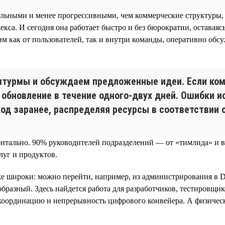
льными и менее прогрессивными, чем коммерческие структуры, 
кса. И сегодня она работает быстро и без бюрократии, оставая
как от пользователей, так и внутри команды, оперативно обсу
турмы и обсуждаем предложенные идеи. Если кома
 обновление в течение одного-двух дней. Ошибки 
ход заранее, распределяя ресурсы в соответствии
изонтально. 90% руководителей подразделений — от «тимлида» 
луг и продуктов.
е широки: можно перейти, например, из администрирования в D
ообразный. Здесь найдется работа для разработчиков, тестировщ
 координацию и непрерывность цифрового конвейера. А физичес