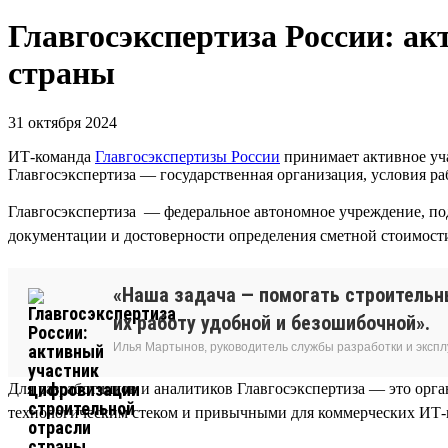
Главгосэкспертиза России: а
страны
31 октября 2024
ИТ-команда
Главгосэкспертизы России
принимает активное уча
Главгосэкспертиза — государственная организация, условия 
Главгосэкспертиза — федеральное автономное учреждение, по
документации и достоверности определения сметной стоимости
«Наша задача — помогать строительн
их работу удобной и безошибочной».
Илья Мартынов, руководитель службы разработки и эксп
Для разработчиков и аналитиков Главгосэкспертиза — это ор
технологическим стеком и привычными для коммерческих ИТ-