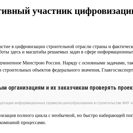
ктивный участник цифровизаци
стие в цифровизации строительной отрасли страны и фактическ
работы здесь и масштабы решаемых задач в сфере информационн
дчиненное Минстрою России. Наряду с основными задачами, так
 строительных объектов федерального значения, Главгосэкспер
ым организациям и их заказчикам проверять прое
луатации информационных сервисов ценообразования в строительстве ФАУ «
ганизация полного цикла с необычной, но быстро набирающей по
компаний процессами.