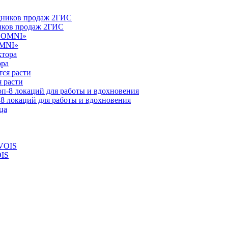
ников продаж 2ГИС
OMNI»
ора
 расти
-8 локаций для работы и вдохновения
OIS