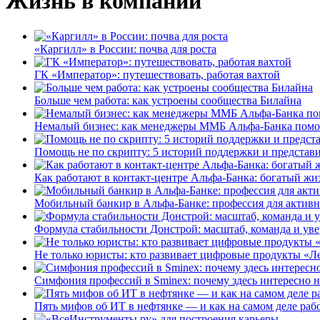
Жизнь в компании
«Каргилл» в России: почва для роста
ГК «Император»: путешествовать, работая вахтой
Больше чем работа: как устроены сообщества Билайна
Немалый бизнес: как менеджеры ММБ Альфа-Банка помо
Помощь не по скрипту: 5 историй поддержки и представ
Как работают в контакт-центре Альфа-Банка: богатый жи
Мобильный банкир в Альфа-Банке: профессия для актив
Формула стабильности Донстрой: масштаб, команда и уве
Не только юристы: кто развивает цифровые продукты «Ле
Симфония профессий в Sminex: почему здесь интересно н
Пять мифов об ИТ в нефтянке — и как на самом деле работ