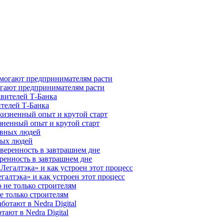
гают предпринимателям расти
ителей Т-Банка
зненный опыт и крутой старт
ных людей
ренность в завтрашнем дне
галтэка» и как устроен этот процесс
е только строителям
ают в Nedra Digital