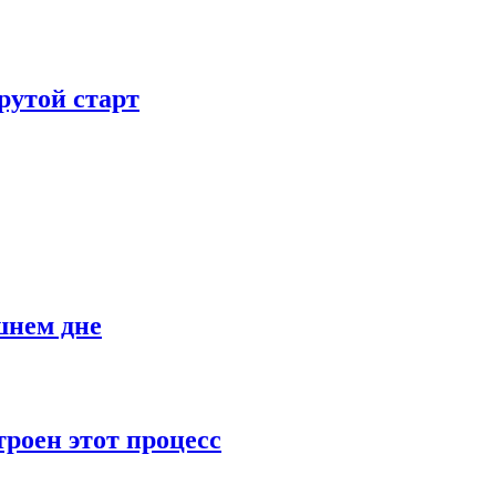
рутой старт
шнем дне
роен этот процесс