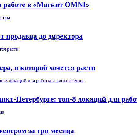
 о работе в «Магнит OMNI»
т продавца до директора
а, в которой хочется расти
нкт-Петербурге: топ-8 локаций для раб
енером за три месяца