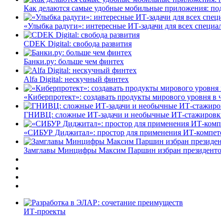
Как делаются самые удобные мобильные приложения: по
«Улыбка радуги»: интересные ИТ-задачи для всех специа
CDEK Digital: свобода развития
Банки.ру: больше чем финтех
Alfa Digital: нескучный финтех
«Киберпротект»: создавать продукты мирового уровня в
ГНИВЦ: сложные ИТ‑задачи и необычные ИТ‑стажировк
«СИБУР Диджитал»: простор для применения ИТ-компе
Замглавы Минцифры Максим Паршин избран президенто
ИТ-проекты