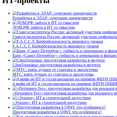
ИТ-проекты
Разработка в ЭЛАР: сочетание преимуществ
ДОМ.РФ: работа в ИТ со смыслом
Главгосэкспертиза России: активный участник цифровиз
F.A.C.C.T. Кибербезопасность мирового уровня
Банк «Санкт-Петербург»: гибкость и инновации в финан
СберЗдоровье: продуктовая разработка в медтехе
МТС: взять лучшее от стартапа и экосистемы
4 мифа об ИТ в госорганизации на примере ФБУН ЦНИИ
«Петрович-Тех»: продуктовая разработка для реального м
«Эталон»: ИТ в строительной индустрии
Продуктовая разработка в QIWI: что особенного?