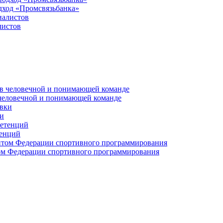
дход «Промсвязьбанка»
листов
 человечной и понимающей команде
и
тенций
м Федерации спортивного программирования