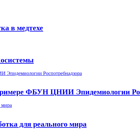
ка в медтехе
косистемы
а примере ФБУН ЦНИИ Эпидемиологии Ро
ботка для реального мира