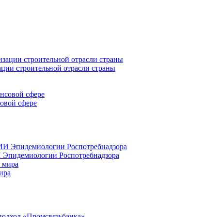
ации строительной отрасли страны
совой сфере
 Эпидемиологии Роспотребнадзора
ира