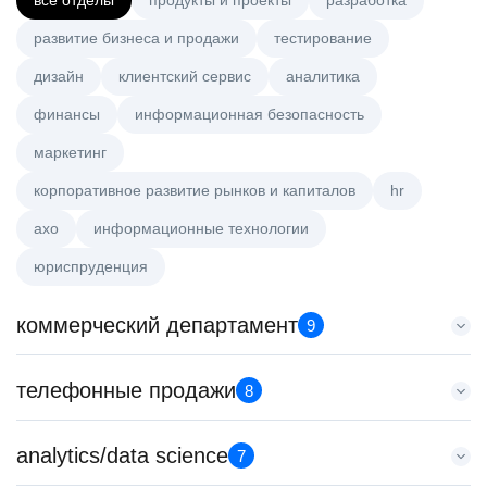
все отделы
продукты и проекты
разработка
развитие бизнеса и продажи
тестирование
дизайн
клиентский сервис
аналитика
финансы
информационная безопасность
маркетинг
корпоративное развитие рынков и капиталов
hr
axo
информационные технологии
юриспруденция
коммерческий департамент
9
Key Account Manager (EdTech)
телефонные продажи
8
HeadHunter::Коммерческий департамент
4 авг. 2026
Менеджер по продажам B2B (сегмент SMB)
analytics/data science
150000 ₽
7
HeadHunter::Телефонные продажи
Санкт-Петербург