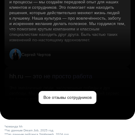
и процессы — мы создаём передовой опыт для наших
клиентов и сотрудников. Это помогает нам находить
решения, которые действительно меняют жизнь людей
к лучшему. Наша культура — про вовлечённость, заботу
и искреннее желание делать полезное. Мы гордимся тем,
что помогаем крутым компаниям и классным
специалистам находить друг друга. Быть частью таких
изменений по‑настоящему вдохновляет.
Сергей Чертов
hh.ru — это не просто работа
Это эмпатичные люди, заслуженные победы и дух
свободы. Мы помогаем миру и создаём лучший сервис
Все отзывы сотрудников
по поиску работы в стране.
Ольга Емельянова
*команда hh
**по данным Dream Job, 2025 год
***по данным рейтинга Similarweb, 2024 год