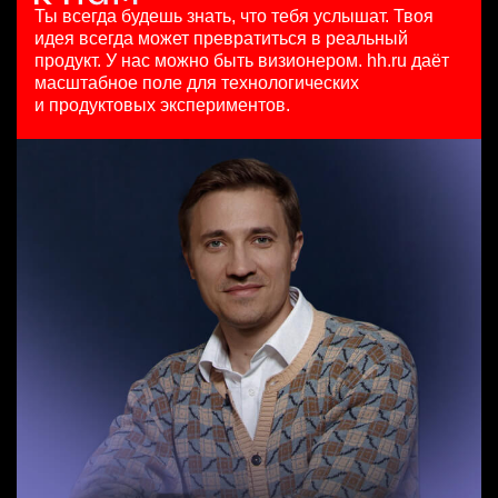
HeadHunter::Коммерческий департамент
111800 - 186500 ₽
4 авг. 2026
Ты всегда будешь знать, что тебя услышат.
Твоя
4 авг. 2026
Ярославль
з/п не указана
идея всегда может превратиться в реальный
Младший SEO специалист
150000 ₽
Москва
продукт.
У нас можно быть визионером. hh.ru даёт
HeadHunter::Департамент маркетинга
Нижний Новгород
масштабное поле для технологических
Менеджер по продажам крупному бизнесу
10 июл. 2026
и продуктовых экспериментов.
HeadHunter::Телефонные продажи
з/п не указана
Key Account Manager (EdTech)
29 июл. 2026
Москва
HeadHunter::Коммерческий департамент
з/п не указана
4 авг. 2026
Ташкент
150000 ₽
Казань