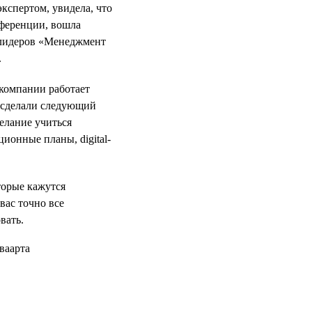
кспертом, увидела, что
нференции, вошла
 лидеров «Менеджмент
.
 компании работает
е сделали следующий
желание учиться
ционные планы, digital-
оторые кажутся
вас точно все
вать.