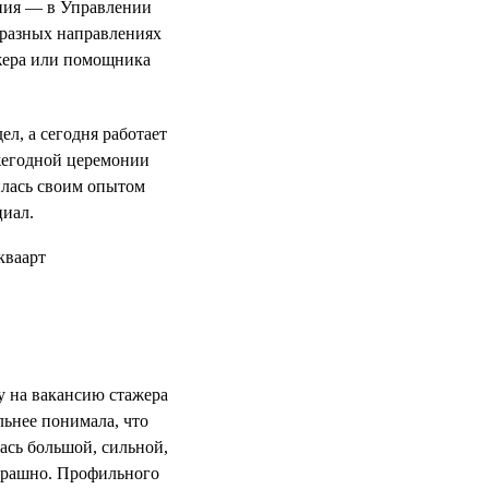
ния — в Управлении
 разных направлениях
ажера или помощника
л, а сегодня работает
жегодной церемонии
илась своим опытом
циал.
у на вакансию стажера
льнее понимала, что
ась большой, сильной,
страшно. Профильного