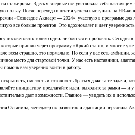
 на стажировке. Здесь я впервые почувствовала себя настоящим э
ую пользу. После перехода в штат я успела выступить на HR-ко
премии «Созвездие Акваарт — 2024», участвую в программе для
лизую все больше проектов. Это вдохновляет и дает уверенность
у посоветовать только одно: не бояться и пробовать. Сегодня в
, которые пришли через программу «Яркий старт», и многие уж
ачале всем страшно, это нормально. Но если у вас есть амбиции, 
ичное место для стартовой точки. У нас есть наставники, адапта
ы помочь вам уверенно войти в работу.
открытость, смелость и готовность браться даже за те задачи, к
ляйте инициативу, предлагайте идеи, выходите за рамки — и у 
йствительно дает возможности. Главное — увидеть их и использо