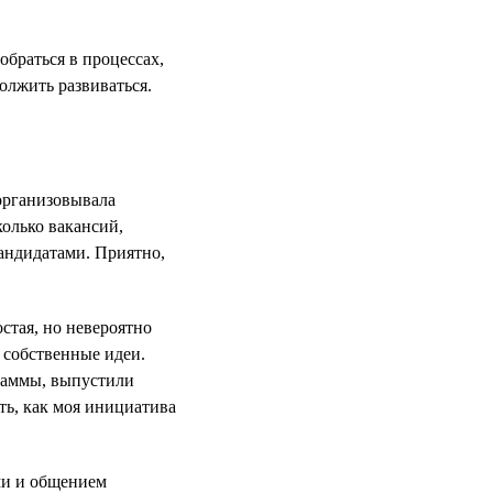
обраться в процессах,
должить развиваться.
 организовывала
колько вакансий,
кандидатами. Приятно,
стая, но невероятно
ь собственные идеи.
раммы, выпустили
ть, как моя инициатива
ми и общением