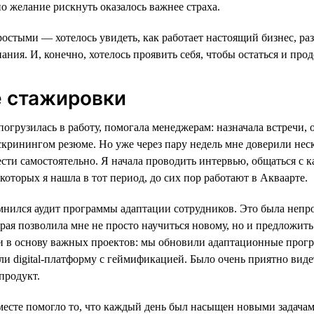
о желание рискнуть оказалось важнее страха.
стыми — хотелось увидеть, как работает настоящий бизнес, раз
ания. И, конечно, хотелось проявить себя, чтобы остаться и про
е стажировки
погрузилась в работу, помогала менеджерам: назначала встречи,
скринингом резюме. Но уже через пару недель мне доверили нес
сти самостоятельно. Я начала проводить интервью, общаться с 
 которых я нашла в тот период, до сих пор работают в Акваарте.
мнился аудит программы адаптации сотрудников. Это была непро
орая позволила мне не просто научиться новому, но и предложит
ли в основу важных проектов: мы обновили адаптационные прог
ли digital-платформу с геймификацией. Было очень приятно виде
продукт.
месте помогло то, что каждый день был насыщен новыми задача