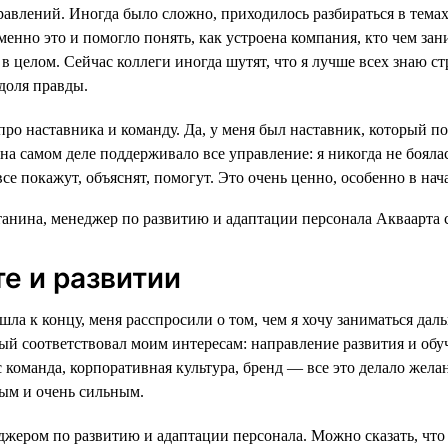
равлений. Иногда было сложно, приходилось разбираться в темах
енно это и помогло понять, как устроена компания, кто чем зан
в целом. Сейчас коллеги иногда шутят, что я лучше всех знаю ст
 доля правды.
про наставника и команду. Да, у меня был наставник, который по
на самом деле поддерживало все управление: я никогда не бояла
все покажут, объяснят, помогут. Это очень ценно, особенно в нач
те и развитии
шла к концу, меня расспросили о том, чем я хочу заниматься дал
рый соответствовал моим интересам: направление развития и обу
оманда, корпоративная культура, бренд — все это делало желан
ым и очень сильным.
джером по развитию и адаптации персонала. Можно сказать, что