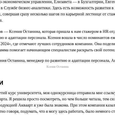
-экономическом управлении, Елизавета — в Бухгалтерии, Евге
в Службе бизнес-аналитики. Здесь есть возможность развития в
, совершая сразу несколько шагов по карьерной лестнице от ст
а.
в — Ксения Останина, которая пришла к нам стажером в HR-отде
ию и адаптации персонала. Ксения вошла в число номинантов е
2024», где отмечают лучших сотрудников компании. Она подел
грамма помогает начинающим специалистам раскрыть свой потен
Ксения Останина
и
ретий курс университета, моя однокурсница отправила мне ссылк
рта. Я решила просто посмотреть, но чем больше читала, тем си
родукцией Акваарт я уже была знакома. При этом компания казал
тно говоря, подумать, что я могу здесь работать, было немного 